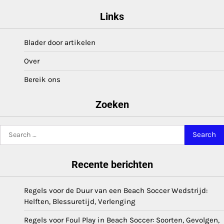
Links
Blader door artikelen
Over
Bereik ons
Zoeken
Search
for:
Recente berichten
Regels voor de Duur van een Beach Soccer Wedstrijd:
Helften, Blessuretijd, Verlenging
Regels voor Foul Play in Beach Soccer: Soorten, Gevolgen,