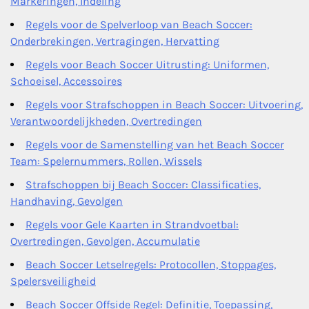
Markeringen, Indeling
Regels voor de Spelverloop van Beach Soccer:
Onderbrekingen, Vertragingen, Hervatting
Regels voor Beach Soccer Uitrusting: Uniformen,
Schoeisel, Accessoires
Regels voor Strafschoppen in Beach Soccer: Uitvoering,
Verantwoordelijkheden, Overtredingen
Regels voor de Samenstelling van het Beach Soccer
Team: Spelernummers, Rollen, Wissels
Strafschoppen bij Beach Soccer: Classificaties,
Handhaving, Gevolgen
Regels voor Gele Kaarten in Strandvoetbal:
Overtredingen, Gevolgen, Accumulatie
Beach Soccer Letselregels: Protocollen, Stoppages,
Spelersveiligheid
Beach Soccer Offside Regel: Definitie, Toepassing,