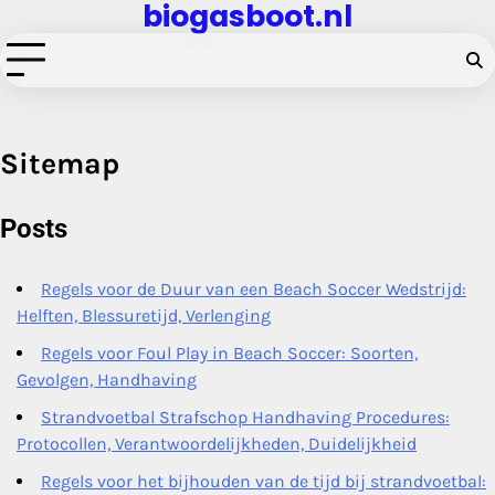
biogasboot.nl
Skip
to
content
Sitemap
Posts
Regels voor de Duur van een Beach Soccer Wedstrijd:
Helften, Blessuretijd, Verlenging
Regels voor Foul Play in Beach Soccer: Soorten,
Gevolgen, Handhaving
Strandvoetbal Strafschop Handhaving Procedures:
Protocollen, Verantwoordelijkheden, Duidelijkheid
Regels voor het bijhouden van de tijd bij strandvoetbal: