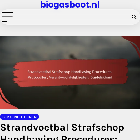
biogasboot.nl
Skip
to
content
STRAFRICHTLIJNEN
Strandvoetbal Strafschop
Handhaving Procedures: