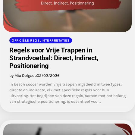
OFFICIËLE REGELINTERPRETATIES
Regels voor Vrije Trappen in
Strandvoetbal: Direct, Indirect,
Positionering
by Mia Delgado
02/02/2026
In beach soccer worden vrije trappen ingedeeld in twee types:
directe en indirecte, elk met specifieke regels voor hun
uitvoering. Het begrijpen van deze regels, samen met het belang
van strategische positionering, is essentieel voor…