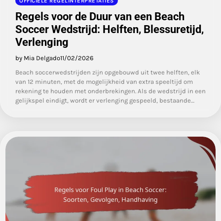
OFFICIËLE REGELINTERPRETATIES
Regels voor de Duur van een Beach
Soccer Wedstrijd: Helften, Blessuretijd,
Verlenging
by Mia Delgado
11/02/2026
Beach soccerwedstrijden zijn opgebouwd uit twee helften, elk
van 12 minuten, met de mogelijkheid van extra speeltijd om
rekening te houden met onderbrekingen. Als de wedstrijd in een
gelijkspel eindigt, wordt er verlenging gespeeld, bestaande…