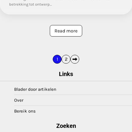
betrekking tot ontwerp…
Read more
Posts
1
2
pagination
Links
Blader door artikelen
Over
Bereik ons
Zoeken