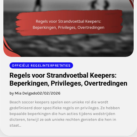
OFFICIËLE REGELINTERPRETATIES
Regels voor Strandvoetbal Keepers:
Beperkingen, Privileges, Overtredingen
by Mia Delgado
02/02/2026
Beach soccer keepers spelen een unieke rol die wordt
gedefinieerd door specifieke regels en privileges. Ze hebben
bepaalde beperkingen die hun acties tijdens wedstrijden
dicteren, terwijl ze ook unieke rechten genieten die hen in
staat…