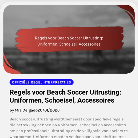
OFFICIËLE REGELINTERPRETATIES
Regels voor Beach Soccer Uitrusting:
Uniformen, Schoeisel, Accessoires
by Mia Delgado
20/01/2026
Beach socceruitrusting wordt beheerst door specifieke regels
die betrekking hebben op uniformen, schoeisel en accessoires
om een professionele uitstraling en de veiligheid van spelers te
waarborgen. Uniformen moeten voldoen aan voorschriften met